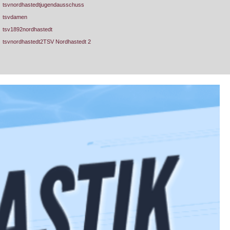
tsvnordhastedtjugendausschuss
tsvdamen
tsv1892nordhastedt
tsvnordhastedt2TSV Nordhastedt 2