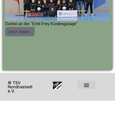
Danke an die "Emil Frey Küstengarage"
Jetzt lesen...
© TSV
Nordhastedt
e.V.