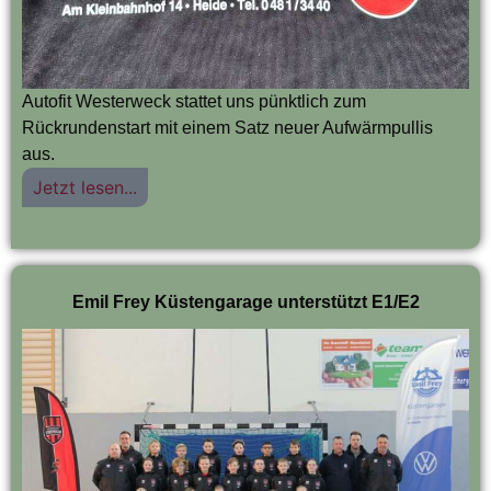
Autofit Westerweck stattet uns pünktlich zum
Rückrundenstart mit einem Satz neuer Aufwärmpullis
aus.
Jetzt lesen...
Emil Frey Küstengarage unterstützt E1/E2