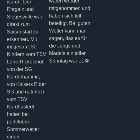
waren wurden
waren. Der
mitgenommen und
Ehrgeiz und
haben sich toll
Siegeswille war
beteiligt. Bei guten
direkt zum
Wetter kann man
Saisonstart zu
sagen, das es für
erkennen. Mit
die Jungs und
insgesamt 30
Mädels ein toller
Kindern vom TSV
Sonntag war 👍🏼⚽
Lohe-Rickelshof,
von der SG
Norderhamme,
von Kickers Eider
SG und natürlich
vom TSV
Nordhastedt
hatten bei
perfektem
Sommerwetter
einen