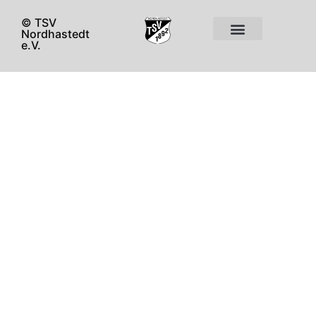
© TSV
Nordhastedt
e.V.