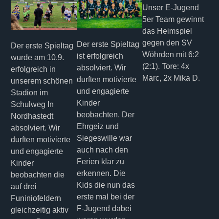
Unser E-Jugend
5er Team gewinnt
das Heimspiel
gegen den SV
Der erste Spieltag
Der erste Spieltag
Wöhrden mit 6:2
ist erfolgreich
wurde am 10.9.
(2:1). Tore: 4x
absolviert. Wir
erfolgreich in
Marc, 2x Mika D.
durften motivierte
unserem schönen
und engagierte
Stadion im
Kinder
Schulweg In
beobachten. Der
Nordhastedt
Ehrgeiz und
absolviert. Wir
Siegeswille war
durften motivierte
auch nach den
und engagierte
Ferien klar zu
Kinder
erkennen. Die
beobachten die
Kids die nun das
auf drei
erste mal bei der
Funiniofeldern
F-Jugend dabei
gleichzeitig aktiv