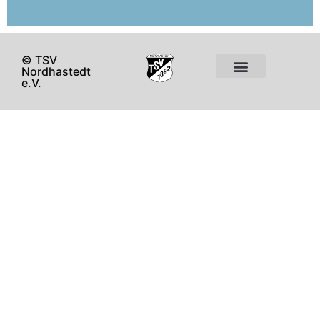
© TSV
Nordhastedt
e.V.