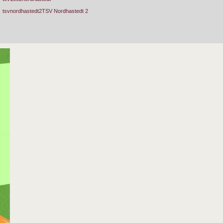
tsvnordhastedt2TSV Nordhastedt 2