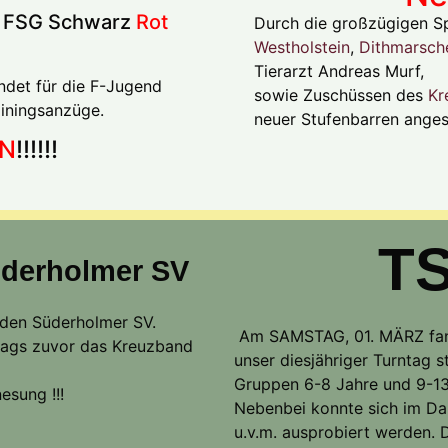
d FSG Schwarz
Rot
Durch die großzügigen 
Westholstein
,
Dithmarsche
Tierarzt Andreas Murf,
ndet für die F-Jugend
sowie Zuschüssen des
Kr
iningsanzüge.
neuer Stufenbarren ange
N
!!!!!!
TS
üderholmer SV
 den Süderholmer SV.
Am SAMSTAG, 01. MÄRZ fan
 tags zuvor das Kreuzband
unser diesjähriger Turntag 
Gruppen 6-8 Jahre und 9-13
esung !!!
Nebenbei konnte sich im Dar
u.v.m. ausprobiert werden.