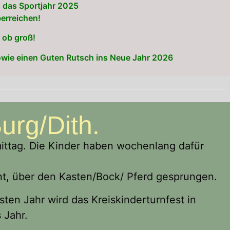
g das Sportjahr 2025
erreichen!
 ob groß!
sowie einen Guten Rutsch ins Neue Jahr 2026
urg/Dith.
mittag. Die Kinder haben wochenlang dafür
nt, über den Kasten/Bock/ Pferd gesprungen.
ten Jahr wird das Kreiskinderturnfest in
 Jahr.