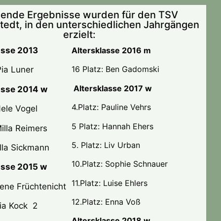
gende Ergebnisse wurden für den TSV
edt, in den unterschiedlichen Jahrgängen
erzielt:
asse 2013
Altersklasse 2016 m
16 Platz: Ben Gadomski
 Pia Luner
Altersklasse 2017 w
asse 2014 w
4.Platz: Pauline Vehrs
Nele Vogel
5 Platz: Hannah Ehers
Milla Reimers
5. Platz: Liv Urban
Ella Sickmann
10.Platz: Sophie Schnauer
asse 2015 w
11.Platz: Luise Ehlers
Lene Früchtenicht
12.Platz: Enna Voß
Lia Kock
2
Altersklasse 2018 w