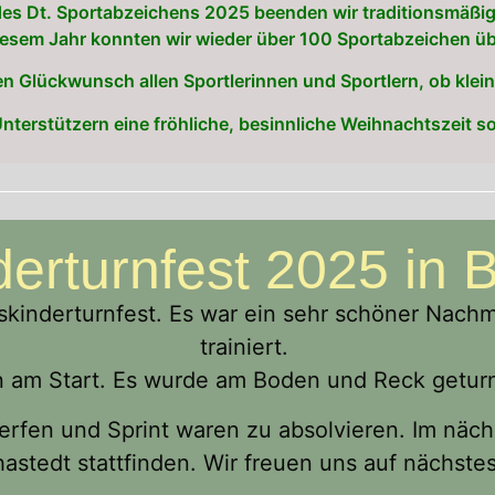
des Dt. Sportabzeichens 2025 beenden wir traditionsmäßi
iesem Jahr konnten wir wieder über 100 Sportabzeichen üb
en Glückwunsch allen Sportlerinnen und Sportlern, ob klein
Unterstützern eine fröhliche, besinnliche Weihnachtszeit 
derturnfest 2025 in B
skinderturnfest. Es war ein sehr schöner Nach
trainiert.
en am Start. Es wurde am Boden und Reck getur
rfen und Sprint waren zu absolvieren. Im nächs
astedt stattfinden. Wir freuen uns auf nächstes