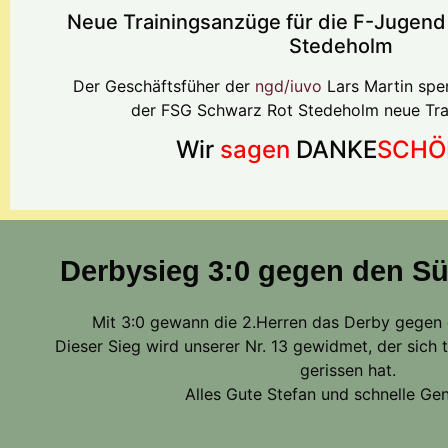
Neue Trainingsanzüge für die F-Jugen
Stedeholm
Der Geschäftsfüher der
ngd/iuvo
Lars Martin spe
der FSG Schwarz Rot Stedeholm neue Tra
Wir
sagen
DANKE
SCHÖ
Derbysieg 3:0 gegen den S
Mit 3:0 gewann die 2.Herren das Derby gegen
Dieser Sieg wird unserer Nr. 13 gewidmet, der sich
gerissen hat.
Alles Gute Stefan und schnelle Gen