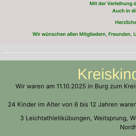
Mit der Verleihung 
Auch in d
Herzlich
Wir wünschen allen Mitgliedern, Freunden, 
Kreiskin
Wir waren am 11.10.2025 in Burg zum Krei
24 Kinder im Alter von 6 bis 12 Jahren war
3 Leichtathletikübungen, Weitsprung, We
Nordh