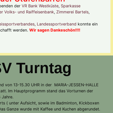
Spenden der
VR Bank Westküste
,
Sparkasse
r Volks- und Raiffeisenbank
,
Zimmerei Bartels
,
eissportverbandes
,
Landessportverband
konnte ein
schafft werden.
Wir sagen Dankeschön!!!!
V Turntag
d von 13-15.30 UHR in der MARIA-JESSEN-HALLE
statt. Im Hauptprogramm stand das Vorturnen der
 Jahre.
ts ( unter Aufsicht, sowie im Badminton, Kickboxen
 Das Ganze wurde mit Kaffee und Kuchen abgerundet.